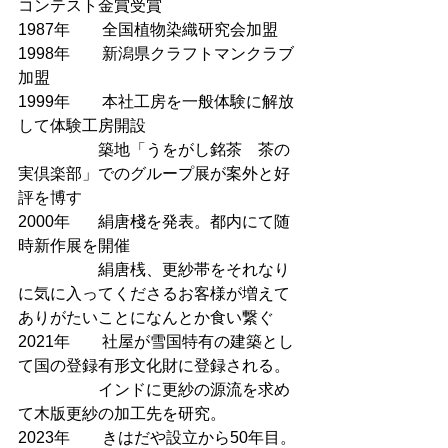
コンテスト金賞受賞
1987年　　全国植物染織研究会加盟
1998年　　新潟県クラフトマンクラブ
加盟
1999年　　本社工房を一般体験に解放
して体験工房開設　
		築地「うをがし銘茶　茶の
実倶楽部」でのグループ展が案外と好
評を博す
2000年	絹唐棧を発表。都内にて随
時新作展を開催
		絹唐桟、更紗帯をそれなり
に気に入ってくださるお客様が増えて
ありがたいことになんとか食い繋ぐ
2021年　　社屋が雪国特有の建築とし
て国の登録有形文化財に登録される。
		インドに更紗の源流を求め
て木版更紗の加工先を研究。
2023年　　きはだや設立から50年目。