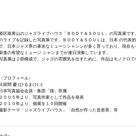
港区南青山のジャズライブハウス「ＢＯＤＹ＆ＳＯＵＬ」の写真展です
のライブを記録した写真展です。ＢＯＤＹ＆ＳＯＵＬは、日本 の代表
で、日本ジャズ界の著名なミュージシャンンが多く育っており、現在も
新進の有望なミュージ シャンまでが連日演奏しています。
写真展は２部構成で、ジャズの雰囲気を出すために、作品はモノクロで
〈プロフィール〉
比留間 慶 (ひるまけい)
日本写真協会会員・集団「獏」所属
２００５年より、写真作家として作品を発表
２０１０年より、個展を１０回開催
撮影テーマ「ジャズライブハウス」「自然が作った造形美」等