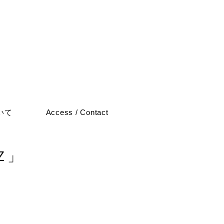
いて
Access / Contact
Ｚ」