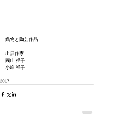
織物と陶芸作品
出展作家
圓山 径子
小峰 祥子
2017