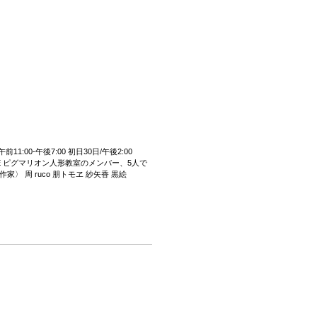
午前11:00-午後7:00 初日30日/午後2:00
LOSE ピグマリオン人形教室のメンバー、5人で
〉 周 ruco 朋トモヱ 紗矢香 黒絵