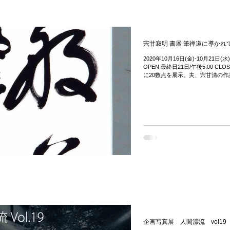
宍甘寂明 書展 筆禅道に導かれて
2020年10月16日(金)-10月21日(水)
OPEN 最終日21日/午後5:00 C
に20数点を展示。夫、宍甘清の作品
企画写真展 人間漂流 vol19