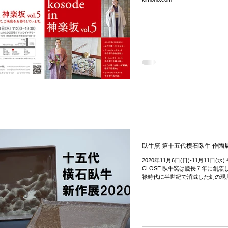
臥牛窯 第十五代横石臥牛 作陶展 
2020年11月6日(日)-11月11日(水)
CLOSE 臥牛窯は慶長７年に創
禄時代に半世紀で消滅した幻の現
お手ごろな食器から未発表...