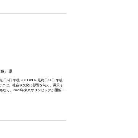
色」 展
 初日6日 午後5:00 OPEN 最終日11日 午後
オリンピックは、社会や文化に影響を与え、風景そ
もなく、2020年東京オリンピックが開催さ