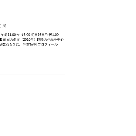
 展
 午前11:00-午後6:00 初日16日/午後1:00
LOSE 前回の個展（2010年）以降の作品を中心
数点も含む。 宍甘寂明 プロフィール...