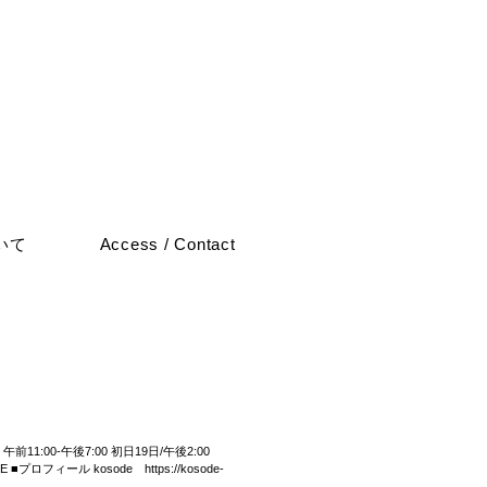
いて
Access / Contact
 午前11:00-午後7:00 初日19日/午後2:00
 ■プロフィール kosode https://kosode-