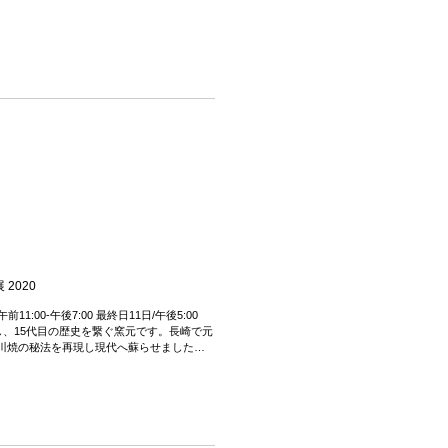
2020
 午前11:00-午後7:00 最終日11日/午後5:00
窯し、15代目の歴史を繋ぐ窯元です。長崎で元
川焼の秘法を再現し現代へ蘇らせました。