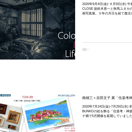
2020年9月4日(金)-９月9日(水) 午前
CLOSE 故鈴木喜一と秋馬ユタ
画写真展。５年の月日を経て復活し
of...
南雄三＋吉田文子 展「住楽考神
2020年7月24日(金)-7月29日(水)
BUNKOの絵を飾る「住楽考・神
ナ禍で5月開催を延期していました
した。とはいえコロナは静まる状況.