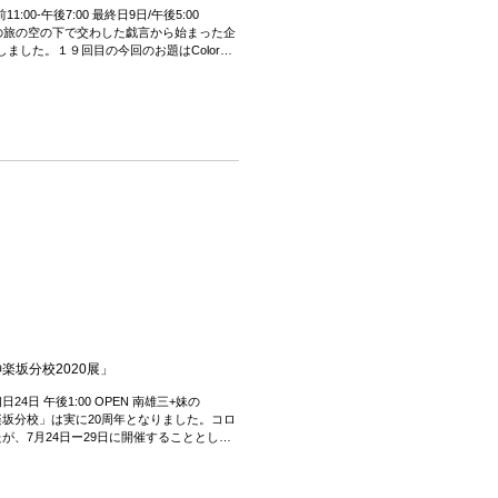
11:00-午後7:00 最終日9日/午後5:00
カの旅の空の下で交わした戯言から始まった企
ました。１９回目の今回のお題はColor
楽坂分校2020展」
 初日24日 午後1:00 OPEN 南雄三+妹の
楽坂分校」は実に20周年となりました。コロ
が、7月24日ー29日に開催することとしま
..